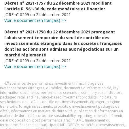
Décret n° 2021-1757 du 22 décembre 2021 modifiant
l’article R. 561-36 du code monétaire et financier
JORF n° 0299 du 24 décembre 2021
Voir le document (en français) >>
Décret n° 2021-1758 du 22 décembre 2021 prorogeant
l’abaissement temporaire du seuil de contrôle des
investissements étrangers dans les sociétés françaises
dont les actions sont admises aux négociations sur un
marché réglementé
JORF n° 0299 du 24 décembre 2021
Voir le document (en français) >>
scénarios de performance
,
investment firms
,
filtrage des
investissements étrangers
,
durabilité
,
documents d'information clé
,
key
information documents
,
performance scenarios
,
summary cost indicators
,
packaged retail and insurance-based investment products
,
indicateurs
synthétiques des coûts
,
contrôle des investissements étrangers
,
régime
transitoire
,
foreign investments
,
produits d'investissement packagés de
détail
,
informations en matière de durabilité
,
publication d'informations en
matière de durabilité
,
corporate sustainability reporting
,
opération à venir
,
délai d'opposition
,
post performance
,
tracfin
,
AML
,
financement du
terrorisme
,
financement participatif
,
KID
,
OPCVM
,
sociétés d'investissement
,