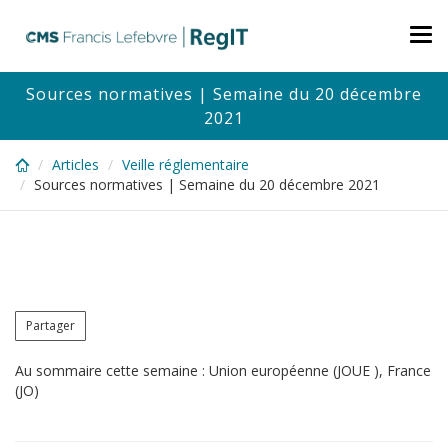
Skip
to
Tog
main
nav
content
Sources normatives | Semaine du 20 décembre
2021
Articles
Veille réglementaire
Sources normatives | Semaine du 20 décembre 2021
Partager
Au sommaire cette semaine : Union européenne (JOUE ), France
(JO)