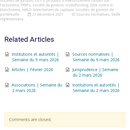
sociétés de gestion
,
UCITS
,
produits d'investissement fondés sur
l'assurance
,
PRIIPs
,
société de gestion
,
crowdfunding
,
lutte contre le
blanchiment
,
AMLD
,
blanchiment de capitaux
,
sociétés de gestion de
portefeuille
27 décembre 2021
Sources normatives
,
Veille
réglementaire
Related Articles
Institutions et autorités |
Sources normatives |
Semaine du 9 mars 2026
Semaine du 9 mars 2026
Articles | Février 2026
Jurisprudence | Semaine
du 2 mars 2026
Associations | Semaine du
Institutions et autorités |
2 mars 2026
Semaine du 2 mars 2026
Comments are closed.