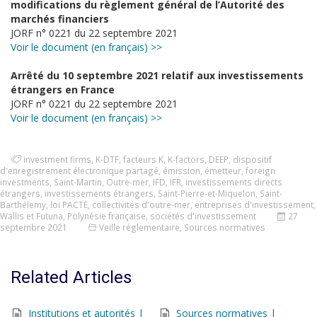
modifications du règlement général de l’Autorité des
marchés financiers
JORF n° 0221 du 22 septembre 2021
Voir le document (en français) >>
Arrêté du 10 septembre 2021 relatif aux investissements
étrangers en France
JORF n° 0221 du 22 septembre 2021
Voir le document (en français) >>
investment firms
,
K-DTF
,
facteurs K
,
K-factors
,
DEEP
,
dispositif
d'enregistrement électronique partagé
,
émission
,
émetteur
,
foreign
investments
,
Saint-Martin
,
Outre-mer
,
IFD
,
IFR
,
investissements directs
étrangers
,
investissements étrangers
,
Saint-Pierre-et-Miquelon
,
Saint-
Barthélemy
,
loi PACTE
,
collectivités d'outre-mer
,
entreprises d'investissement
,
Wallis et Futuna
,
Polynésie française
,
sociétés d'investissement
27
septembre 2021
Veille réglementaire
,
Sources normatives
Related Articles
Institutions et autorités |
Sources normatives |