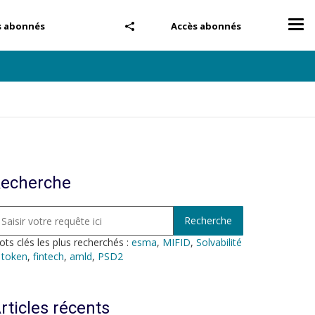
Tog
s abonnés
Accès abonnés
nav
echerche
ts clés les plus recherchés :
esma
,
MIFID
,
Solvabilité
,
token
,
fintech
,
amld
,
PSD2
rticles récents