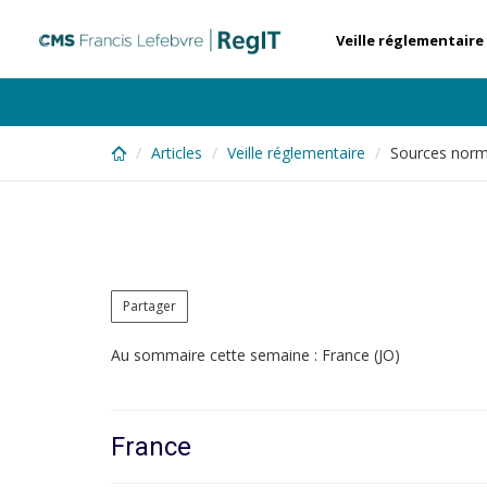
Skip
to
Veille réglementaire
main
content
Articles
Veille réglementaire
Sources norm
Partager
Au sommaire cette semaine : France (JO)
France