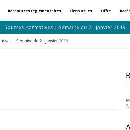
Ressources réglementaires
Liens utiles
Offre
Accè
Sources normatives | Semaine du 21 janvier 2019
atives | Semaine du 21 janvier 2019
R
Mo
2
A