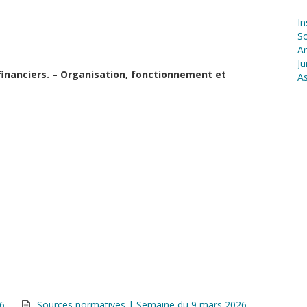
In
S
Ar
Ju
financiers. – Organisation, fonctionnement et
As
26
Sources normatives | Semaine du 9 mars 2026