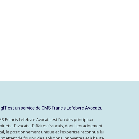
gIT est un service de CMS Francis Lefebvre Avocats.
S Francis Lefebvre Avocats est l’un des principaux
binets d’avocats d’affaires français, dont l'enracinement
cal, le positionnement unique et l'expertise reconnue lui
rmettent de fournir des solutions innovantes et à haute