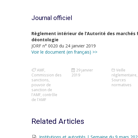
Journal officiel
Règlement intérieur de l’Autorité des marchés 
déontologie
JORF n° 0020 du 24 janvier 2019
Voir le document (en français) >>
AMF
,
29 janvier
Veille
Commission des
2019
réglementaire
,
sanctions
,
Sources
pouvoir de
normatives
sanction de
l'AMF
,
contrôle
de l'AMF
Related Articles
Institutions et autorités | Semaine du 9 mars 20