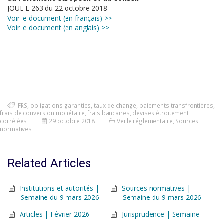
JOUE L 263 du 22 octobre 2018
Voir le document (en français) >>
Voir le document (en anglais) >>
IFRS
,
obligations garanties
,
taux de change
,
paiements transfrontières
,
frais de conversion monétaire
,
frais bancaires
,
devises étroitement
corrélées
29 octobre 2018
Veille réglementaire
,
Sources
normatives
Related Articles
Institutions et autorités |
Sources normatives |
Semaine du 9 mars 2026
Semaine du 9 mars 2026
Articles | Février 2026
Jurisprudence | Semaine