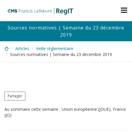
Skip
to
Tog
main
nav
content
Sources normatives | Semaine du 23 décembre
2019
Articles
Veille réglementaire
Sources normatives | Semaine du 23 décembre 2019
Partager
Au sommaire cette semaine : Union européenne (JOUE), France
(JO)