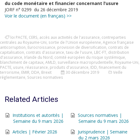
du code monétaire et financier concernant l’usure
JORF n° 0299 du 26 décembre 2019
Voir le document (en français) >>
loi PACTE
,
CERS
,
accès aux activités de l'assurance
,
contreparties
centrales au Royaume-Uni
,
sortie de l'Union européenne
,
Agence française
anticorruption
,
Eurocroissance
,
provision de diversification
,
contrats de
capitalisation
,
contrats d'assurance
,
taxu de l'usure
,
LBC-FT
,
distribution
d'assurance
,
Irlande du Nord
,
comité européen du risque systémique
,
blanchiment de capitaux
,
AMLD
,
surveillance macroprudentielle
,
Royaume-Uni
,
PACTE
,
usure
,
réassurance
,
produits d'assurance
,
IDD
,
financement du
terrorisme
,
EMIR
,
DDA
,
Brexit
30 décembre 2019
Veille
réglementaire
,
Sources normatives
Related Articles
Institutions et autorités |
Sources normatives |
Semaine du 9 mars 2026
Semaine du 9 mars 2026
Articles | Février 2026
Jurisprudence | Semaine
du 2 mars 2026