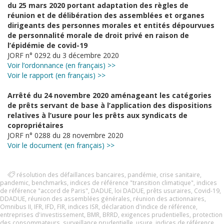
du 25 mars 2020 portant adaptation des règles de
réunion et de délibération des assemblées et organes
dirigeants des personnes morales et entités dépourvues
de personnalité morale de droit privé en raison de
l’épidémie de covid-19
JORF n° 0292 du 3 décembre 2020
Voir l’ordonnance (en français) >>
Voir le rapport (en français) >>
Arrêté du 24 novembre 2020 aménageant les catégories
de prêts servant de base à l’application des dispositions
relatives à l’usure pour les prêts aux syndicats de
copropriétaires
JORF n° 0288 du 28 novembre 2020
Voir le document (en français) >>
résolution des défaillances bancaires
,
pandémie
,
crise sanitaire
,
pandemic
,
benchmarks
,
indices de référence "transition climatique"
,
indices
de référence "accord de Paris"
,
DADUE
,
loi DADUE
,
prêts usuraires
,
Covid-19
,
DDADUE
,
réunion des assemblées générales
,
réunion des actionnaires
,
Omnibus II
,
IFR
,
IFD
,
FIR
,
indices ISR
,
déclaration d'indice de référence
,
entreprises d'investissement
,
BMR
,
BRRD
,
exigences prudentielles
,
protection
des consommateurs
,
surveillance prudentielle
,
usure
,
indices de référence
,