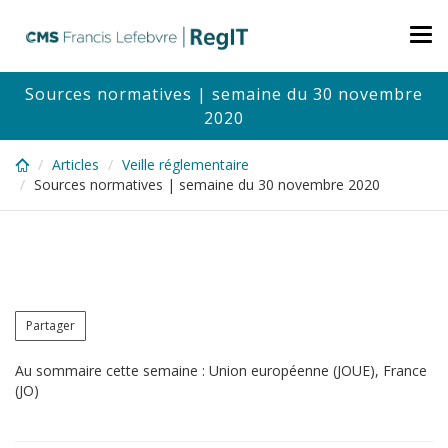
Skip
to
Tog
main
nav
content
Sources normatives | semaine du 30 novembre
2020
Articles
Veille réglementaire
Sources normatives | semaine du 30 novembre 2020
Partager
Au sommaire cette semaine : Union européenne (JOUE), France
(JO)