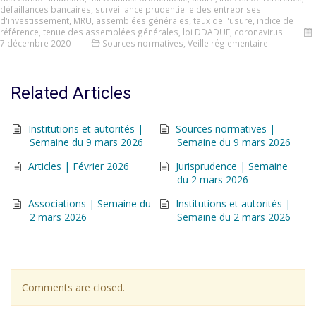
défaillances bancaires
,
surveillance prudentielle des entreprises
d'investissement
,
MRU
,
assemblées générales
,
taux de l'usure
,
indice de
référence
,
tenue des assemblées générales
,
loi DDADUE
,
coronavirus
7 décembre 2020
Sources normatives
,
Veille réglementaire
Related Articles
Institutions et autorités |
Sources normatives |
Semaine du 9 mars 2026
Semaine du 9 mars 2026
Articles | Février 2026
Jurisprudence | Semaine
du 2 mars 2026
Associations | Semaine du
Institutions et autorités |
2 mars 2026
Semaine du 2 mars 2026
Comments are closed.