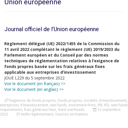
Union européenne
Journal officiel de l’Union européenne
Règlement délégué (UE) 2022/1455 de la Commission du
11 avril 2022 complétant le règlement (UE) 2019/2033 du
Parlement européen et du Conseil par des normes
techniques de réglementation relatives à l’exigence de
fonds propres basée sur les frais généraux fixes
applicable aux entreprises d’investissement
JOUE L229 du 5 septembre 2022
Voir le document (en français) >>
Voir le document (en anglais) >>
Exigences de fonds propres
,
fonds propres
,
sociétés d'investissement
,
entreprises d'investissement
,
own funds
,
investment firms
,
IFR
,
IFD
,
own funds
requirements
,
frais généraux fixes
,
fixed overheads
12 septembre
2022
Veille réglementaire
,
Sources normatives