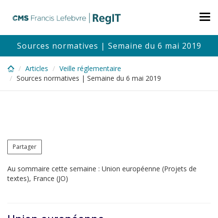
Skip
to
Tog
main
nav
content
Sources normatives | Semaine du 6 mai 2019
Articles
Veille réglementaire
Sources normatives | Semaine du 6 mai 2019
Partager
Au sommaire cette semaine : Union européenne (Projets de
textes), France (JO)