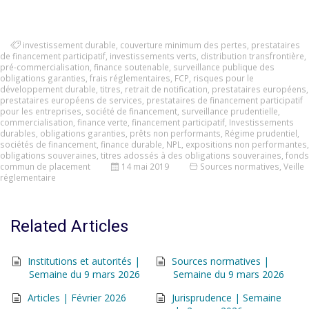
investissement durable
,
couverture minimum des pertes
,
prestataires
de financement participatif
,
investissements verts
,
distribution transfrontière
,
pré-commercialisation
,
finance soutenable
,
surveillance publique des
obligations garanties
,
frais réglementaires
,
FCP
,
risques pour le
développement durable
,
titres
,
retrait de notification
,
prestataires européens
,
prestataires européens de services
,
prestataires de financement participatif
pour les entreprises
,
société de financement
,
surveillance prudentielle
,
commercialisation
,
finance verte
,
financement participatif
,
Investissements
durables
,
obligations garanties
,
prêts non performants
,
Régime prudentiel
,
sociétés de financement
,
finance durable
,
NPL
,
expositions non performantes
,
obligations souveraines
,
titres adossés à des obligations souveraines
,
fonds
commun de placement
14 mai 2019
Sources normatives
,
Veille
réglementaire
Related Articles
Institutions et autorités |
Sources normatives |
Semaine du 9 mars 2026
Semaine du 9 mars 2026
Articles | Février 2026
Jurisprudence | Semaine