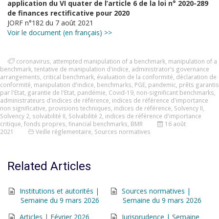
application du VI quater de l’article 6 de la loi n° 2020-289
de finances rectificative pour 2020
JORF n°182 du 7 août 2021
Voir le document (en français) >>
coronavirus
,
attempted manipulation of a benchmark
,
manipulation of a
benchmark
,
tentative de manipulation d'indice
,
administrator’s governance
arrangements
,
critical benchmark
,
évaluation de la conformité
,
déclaration de
conformité
,
manipulation d'indice
,
benchmarks
,
PGE
,
pandemic
,
prêts garantis
par l'Etat
,
garantie de l'Etat
,
pandémie
,
Covid-19
,
non-significant benchmarks
,
administrateurs d'indices de référence
,
indices de référence d'importance
non significative
,
provisions techniques
,
indices de référence
,
Solvency II
,
Solvency 2
,
solvabilité II
,
Solvabilité 2
,
indices de référence d'importance
critique
,
fonds propres
,
financial benchmarks
,
BMR
16 août
2021
Veille réglementaire
,
Sources normatives
Related Articles
Institutions et autorités |
Sources normatives |
Semaine du 9 mars 2026
Semaine du 9 mars 2026
Articles | Février 2026
Jurisprudence | Semaine