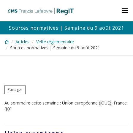
Skip
to
Tog
main
nav
content
Sources normatives | Semaine du 9 août 2021
Articles
Veille réglementaire
Sources normatives | Semaine du 9 août 2021
Partager
Au sommaire cette semaine : Union européenne (JOUE), France
(JO)