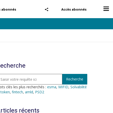
Tog
s abonnés
Accès abonnés
nav
echerche
ts clés les plus recherchés :
esma
,
MIFID
,
Solvabilité
,
token
,
fintech
,
amld
,
PSD2
rticles récents