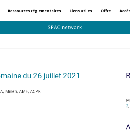
Ressources réglementaires
Liens utiles
Offre
Accè
SPAC network
Semaine du 26 juillet 2021
R
A, Minefi, AMF, ACPR
Mo
2
A