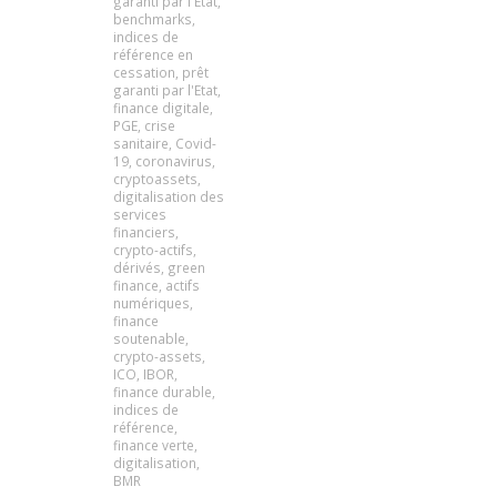
garanti par l'Etat
,
benchmarks
,
indices de
référence en
cessation
,
prêt
garanti par l'Etat
,
finance digitale
,
PGE
,
crise
sanitaire
,
Covid-
19
,
coronavirus
,
cryptoassets
,
digitalisation des
services
financiers
,
crypto-actifs
,
dérivés
,
green
finance
,
actifs
numériques
,
finance
soutenable
,
crypto-assets
,
ICO
,
IBOR
,
finance durable
,
indices de
référence
,
finance verte
,
digitalisation
,
BMR