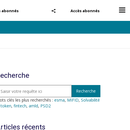
Tog
s abonnés
Accès abonnés
nav
echerche
ts clés les plus recherchés :
esma
,
MIFID
,
Solvabilité
,
token
,
fintech
,
amld
,
PSD2
rticles récents