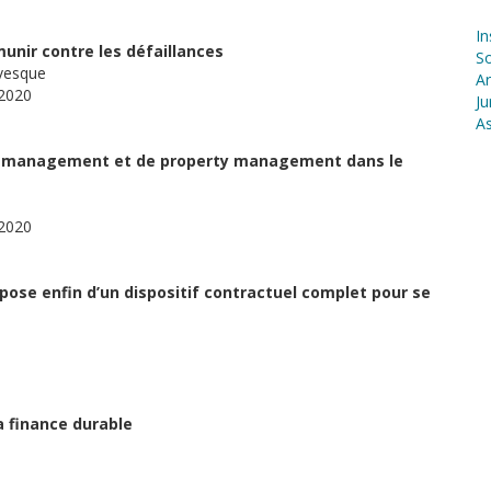
In
unir contre les défaillances
S
evesque
Ar
 2020
Ju
As
set management et de property management dans le
 2020
spose enfin d’un dispositif contractuel complet pour se
la finance durable