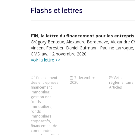
Flashs et lettres
F’IN, la lettre du financement pour les entrepr
Grégory Benteux, Alexandre Bordenave, Alexandre Ch
Vincent Forestier, Daniel Gutmann, Pauline Larroque
CMS.law, 12 novembre 2020
Voir la lettre >>
financement
7 décembre
Veille
des entreprises
,
2020
réglementaire
,
financement
Articles
immobilier
,
gestion des
fonds
immobiliers
,
fonds
immobiliers
,
crypoactifs
,
financement de
commandes