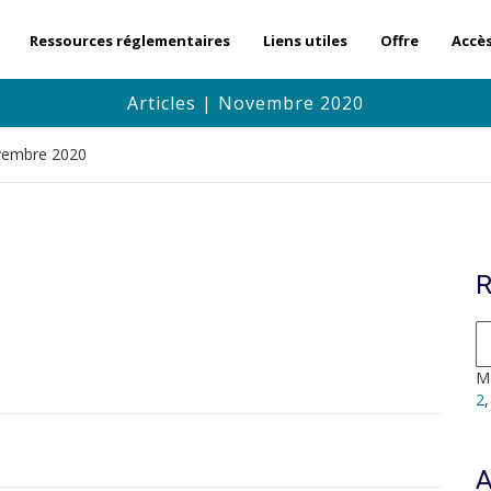
Ressources réglementaires
Liens utiles
Offre
Accè
Articles | Novembre 2020
ovembre 2020
R
Mo
2
A