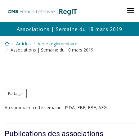
Skip
to
Tog
main
nav
content
Associations | Semaine du 18 mars 2019
Articles
Veille réglementaire
Associations | Semaine du 18 mars 2019
Partager
Au sommaire cette semaine : ISDA, EBF, FBF, AFG
Publications des associations