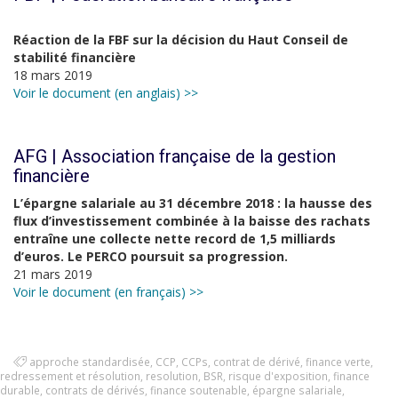
Réaction de la FBF sur la décision du Haut Conseil de
stabilité financière
18 mars 2019
Voir le document (en anglais) >>
AFG | Association française de la gestion
financière
L’épargne salariale au 31 décembre 2018 : la hausse des
flux d’investissement combinée à la baisse des rachats
entraîne une collecte nette record de 1,5 milliards
d’euros. Le PERCO poursuit sa progression.
21 mars 2019
Voir le document (en français) >>
approche standardisée
,
CCP
,
CCPs
,
contrat de dérivé
,
finance verte
,
redressement et résolution
,
resolution
,
BSR
,
risque d'exposition
,
finance
durable
,
contrats de dérivés
,
finance soutenable
,
épargne salariale
,