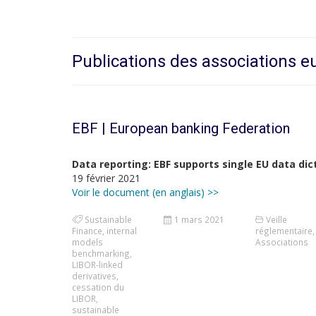
Publications des associations 
EBF | European banking Federation
Data reporting: EBF supports single EU data dic
19 février 2021
Voir le document (en anglais) >>
Sustainable
1 mars 2021
Veille
Finance
,
internal
réglementaire
,
models
Associations
benchmarking
,
LIBOR-linked
derivatives
,
cessation du
LIBOR
,
sustainable