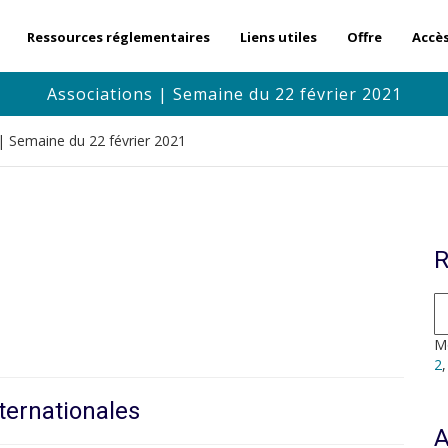
Ressources réglementaires
Liens utiles
Offre
Accè
Associations | Semaine du 22 février 2021
| Semaine du 22 février 2021
R
Mo
2
ternationales
A