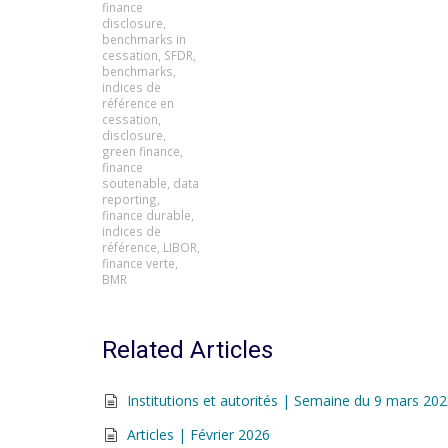
finance
disclosure
,
benchmarks in
cessation
,
SFDR
,
benchmarks
,
indices de
référence en
cessation
,
disclosure
,
green finance
,
finance
soutenable
,
data
reporting
,
finance durable
,
indices de
référence
,
LIBOR
,
finance verte
,
BMR
Related Articles
Institutions et autorités | Semaine du 9 mars 20
Articles | Février 2026