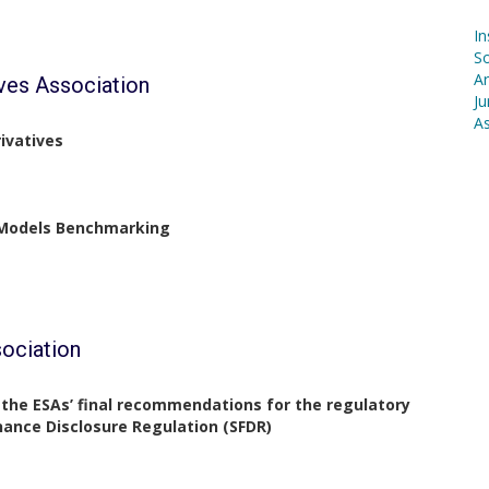
In
S
Ar
ives Association
Ju
As
ivatives
l Models Benchmarking
sociation
f the ESAs’ final recommendations for the regulatory
nance Disclosure Regulation (SFDR)