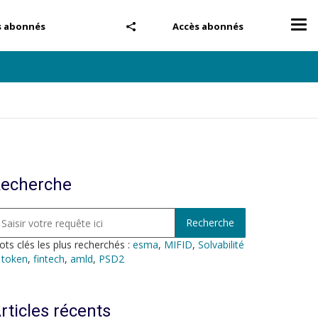
Tog
s abonnés
Accès abonnés
nav
echerche
ts clés les plus recherchés :
esma
,
MIFID
,
Solvabilité
,
token
,
fintech
,
amld
,
PSD2
rticles récents