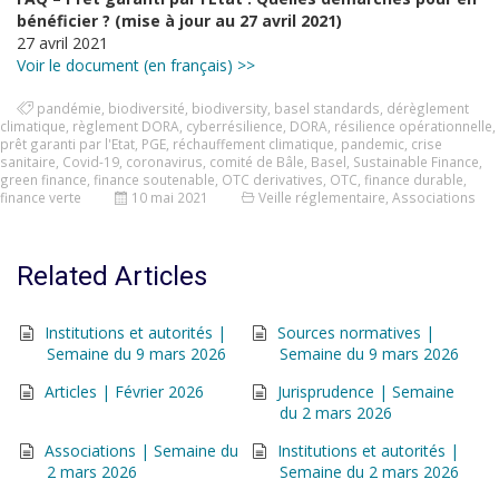
bénéficier ? (mise à jour au 27 avril 2021)
27 avril 2021
Voir le document (en français) >>
pandémie
,
biodiversité
,
biodiversity
,
basel standards
,
dérèglement
climatique
,
règlement DORA
,
cyberrésilience
,
DORA
,
résilience opérationnelle
,
prêt garanti par l'Etat
,
PGE
,
réchauffement climatique
,
pandemic
,
crise
sanitaire
,
Covid-19
,
coronavirus
,
comité de Bâle
,
Basel
,
Sustainable Finance
,
green finance
,
finance soutenable
,
OTC derivatives
,
OTC
,
finance durable
,
finance verte
10 mai 2021
Veille réglementaire
,
Associations
Related Articles
Institutions et autorités |
Sources normatives |
Semaine du 9 mars 2026
Semaine du 9 mars 2026
Articles | Février 2026
Jurisprudence | Semaine
du 2 mars 2026
Associations | Semaine du
Institutions et autorités |
2 mars 2026
Semaine du 2 mars 2026