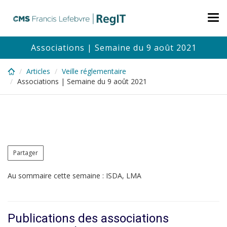
Skip
to
Tog
main
nav
content
Associations | Semaine du 9 août 2021
Articles
Veille réglementaire
Associations | Semaine du 9 août 2021
Partager
Au sommaire cette semaine : ISDA, LMA
Publications des associations