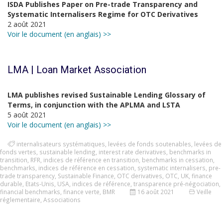
ISDA Publishes Paper on Pre-trade Transparency and
Systematic Internalisers Regime for OTC Derivatives
2 août 2021
Voir le document (en anglais) >>
LMA | Loan Market Association
LMA publishes revised Sustainable Lending Glossary of
Terms, in conjunction with the APLMA and LSTA
5 août 2021
Voir le document (en anglais) >>
internalisateurs systématiques
,
levées de fonds soutenables
,
levées de
fonds vertes
,
sustainable lending
,
interest rate derivatives
,
benchmarks in
transition
,
RFR
,
indices de référence en transition
,
benchmarks in cessation
,
benchmarks
,
indices de référence en cessation
,
systematic internalisers
,
pre-
trade transparency
,
Sustainable Finance
,
OTC derivatives
,
OTC
,
UK
,
finance
durable
,
Etats-Unis
,
USA
,
indices de référence
,
transparence pré-négociation
,
financial benchmarks
,
finance verte
,
BMR
16 août 2021
Veille
réglementaire
,
Associations