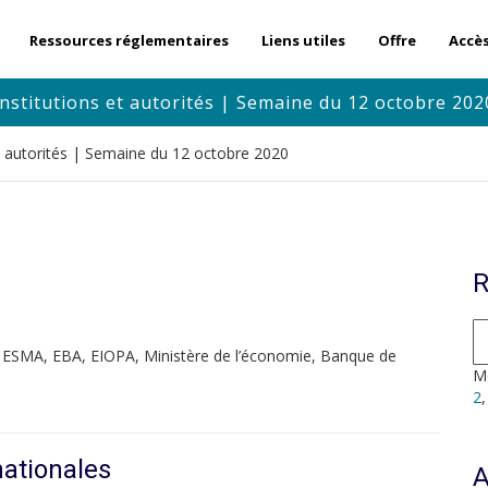
Ressources réglementaires
Liens utiles
Offre
Accè
Institutions et autorités | Semaine du 12 octobre 202
et autorités | Semaine du 12 octobre 2020
R
 ESMA, EBA, EIOPA, Ministère de l’économie, Banque de
Mo
2
nationales
A