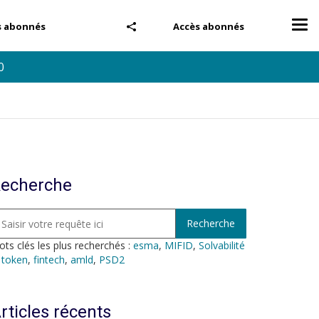
Tog
s abonnés
Accès abonnés
nav
0
echerche
ts clés les plus recherchés :
esma
,
MIFID
,
Solvabilité
,
token
,
fintech
,
amld
,
PSD2
rticles récents