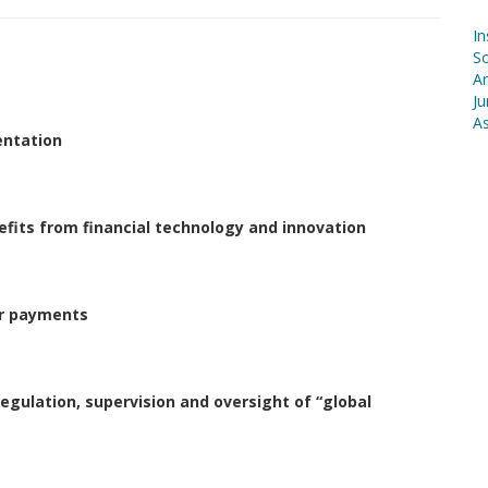
In
S
Ar
Ju
As
entation
efits from financial technology and innovation
er payments
egulation, supervision and oversight of “global