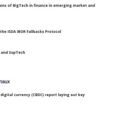
ations of BigTech in finance in emerging market and
the ISDA IBOR Fallbacks Protocol
h and SupTech
onaux
 digital currency (CBDC) report laying out key