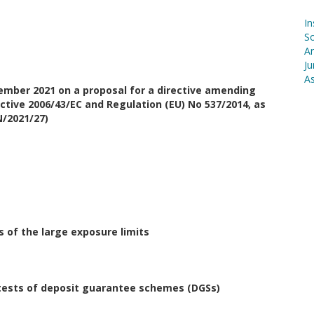
In
S
Ar
Ju
As
ember 2021 on a proposal for a directive amending
ective 2006/43/EC and Regulation (EU) No 537/2014, as
N/2021/27)
 of the large exposure limits
 tests of deposit guarantee schemes (DGSs)