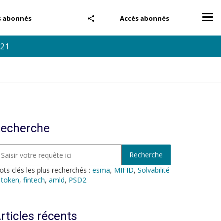
Tog
s abonnés
Accès abonnés
nav
021
echerche
ts clés les plus recherchés :
esma
,
MIFID
,
Solvabilité
,
token
,
fintech
,
amld
,
PSD2
rticles récents