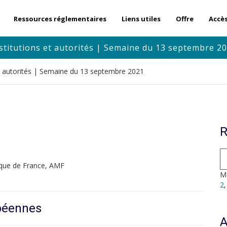
Ressources réglementaires
Liens utiles
Offre
Accè
stitutions et autorités | Semaine du 13 septembre 2
et autorités | Semaine du 13 septembre 2021
R
que de France, AMF
Mo
2
opéennes
A