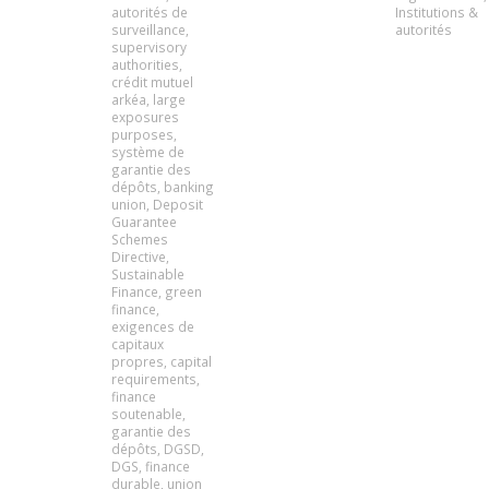
autorités de
Institutions &
surveillance
,
autorités
supervisory
authorities
,
crédit mutuel
arkéa
,
large
exposures
purposes
,
système de
garantie des
dépôts
,
banking
union
,
Deposit
Guarantee
Schemes
Directive
,
Sustainable
Finance
,
green
finance
,
exigences de
capitaux
propres
,
capital
requirements
,
finance
soutenable
,
garantie des
dépôts
,
DGSD
,
DGS
,
finance
durable
,
union