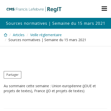
Skip
to
Tog
main
nav
content
Sources normatives | Semaine du 15 mars 2021
Articles
Veille réglementaire
Sources normatives | Semaine du 15 mars 2021
Partager
Au sommaire cette semaine : Union européenne (JOUE et
projets de textes), France (JO et projets de textes)