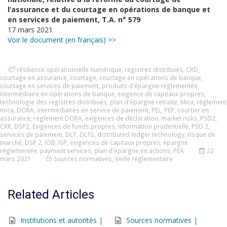
l’assurance et du courtage en opérations de banque et
en services de paiement, T.A. n° 579
17 mars 2021
Voir le document (en français) >>
résilience opérationnelle numérique
,
registres distribués
,
CRD
,
courtage en assurance
,
courtage
,
courtage en opérations de banque
,
courtage en services de paiement
,
produits d'épargne réglementée
,
intermédiaire en opérations de banque
,
exigence de capitaux propres
,
technologie des registres distribués
,
plan d'épargne retraite
,
Mica
,
règlement
mica
,
DORA
,
intermédiaires en service de paiement
,
PEL
,
PEP
,
courtier en
assurance
,
règlement DORA
,
exigences de déclaration
,
market risks
,
PSD2
,
CRR
,
DSP2
,
Exigences de fonds propres
,
information prudentielle
,
PSD 2
,
services de paiement
,
DLT
,
DLTs
,
distributed ledger technology
,
risque de
marché
,
DSP 2
,
IOB
,
ISP
,
exigences de capitaux propres
,
épargne
réglementée
,
payment services
,
plan d'épargne en actions
,
PEA
22
mars 2021
Sources normatives
,
Veille réglementaire
Related Articles
Institutions et autorités |
Sources normatives |