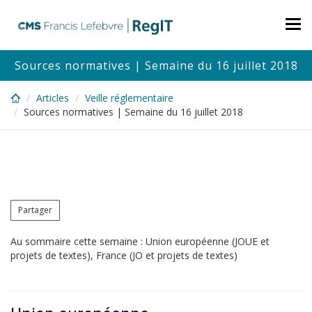
Skip
to
Tog
main
nav
content
Sources normatives | Semaine du 16 juillet 2018
Articles
Veille réglementaire
Sources normatives | Semaine du 16 juillet 2018
Partager
Au sommaire cette semaine : Union européenne (JOUE et
projets de textes), France (JO et projets de textes)