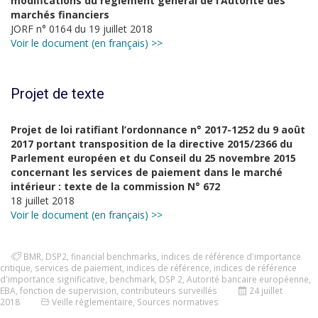
modifications du règlement général de l’Autorité des
marchés financiers
JORF n° 0164 du 19 juillet 2018
Voir le document (en français) >>
Projet de texte
Projet de loi ratifiant l’ordonnance n° 2017-1252 du 9 août
2017 portant transposition de la directive 2015/2366 du
Parlement européen et du Conseil du 25 novembre 2015
concernant les services de paiement dans le marché
intérieur : texte de la commission N° 672
18 juillet 2018
Voir le document (en français) >>
BMR
,
DSP2
,
financial benchmarks
,
indices de référence d'importance
critique
,
services de paiement
,
indices de référence
,
indices de référence
d'importance significative
,
benchmark
,
DSP 2
,
Autorité bancaire européenne
,
EBA
,
fonction de supervision
,
contributeurs surveillés
24 juillet
2018
Veille réglementaire
,
Sources normatives