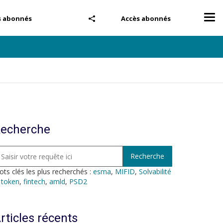
Tog
s abonnés
Accès abonnés
nav
echerche
ts clés les plus recherchés :
esma
,
MIFID
,
Solvabilité
,
token
,
fintech
,
amld
,
PSD2
rticles récents