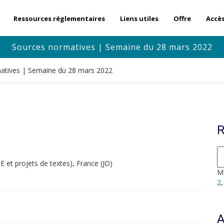
Ressources réglementaires
Liens utiles
Offre
Accè
Sources normatives | Semaine du 28 mars 2022
atives | Semaine du 28 mars 2022
R
et projets de textes), France (JO)
Mo
2
A