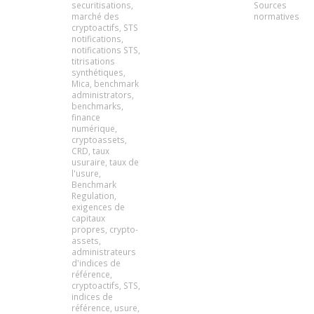
securitisations
,
Sources
marché des
normatives
cryptoactifs
,
STS
notifications
,
notifications STS
,
titrisations
synthétiques
,
Mica
,
benchmark
administrators
,
benchmarks
,
finance
numérique
,
cryptoassets
,
CRD
,
taux
usuraire
,
taux de
l'usure
,
Benchmark
Regulation
,
exigences de
capitaux
propres
,
crypto-
assets
,
administrateurs
d'indices de
référence
,
cryptoactifs
,
STS
,
indices de
référence
,
usure
,