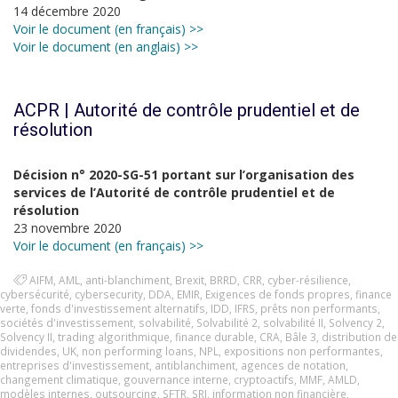
14 décembre 2020
Voir le document (en français) >>
Voir le document (en anglais) >>
ACPR | Autorité de contrôle prudentiel et de
résolution
Décision n° 2020-SG-51 portant sur l’organisation des
services de l’Autorité de contrôle prudentiel et de
résolution
23 novembre 2020
Voir le document (en français) >>
AIFM
,
AML
,
anti-blanchiment
,
Brexit
,
BRRD
,
CRR
,
cyber-résilience
,
cybersécurité
,
cybersecurity
,
DDA
,
EMIR
,
Exigences de fonds propres
,
finance
verte
,
fonds d'investissement alternatifs
,
IDD
,
IFRS
,
prêts non performants
,
sociétés d'investissement
,
solvabilité
,
Solvabilité 2
,
solvabilité II
,
Solvency 2
,
Solvency II
,
trading algorithmique
,
finance durable
,
CRA
,
Bâle 3
,
distribution de
dividendes
,
UK
,
non performing loans
,
NPL
,
expositions non performantes
,
entreprises d'investissement
,
antiblanchiment
,
agences de notation
,
changement climatique
,
gouvernance interne
,
cryptoactifs
,
MMF
,
AMLD
,
modèles internes
,
outsourcing
,
SFTR
,
SRI
,
information non financière
,