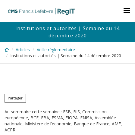
Skip
to
Tog
main
nav
content
Institutions et autorités | Semaine du 14
décembre 2020
Articles
Veille réglementaire
Institutions et autorités | Semaine du 14 décembre 2020
Partager
Au sommaire cette semaine : FSB, BIS, Commission
européenne, BCE, EBA, ESMA, EIOPA, ENISA, Assemblée
nationale, Ministère de l’économie, Banque de France, AMF,
ACPR