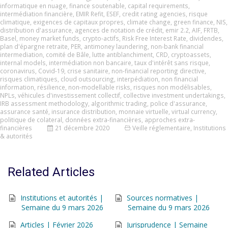
informatique en nuage
,
finance soutenable
,
capital requirements
,
intermédiation financière
,
EMIR Refit
,
ESEF
,
credit rating agencies
,
risque
climatique
,
exigences de capitaux propres
,
climate change
,
green finance
,
NIS
,
distribution d'assurance
,
agences de notation de crédit
,
emir 2.2
,
AIF
,
FRTB
,
Basel
,
money market funds
,
crypto-actifs
,
Risk Free Interest Rate
,
dividendes
,
plan d'épargne retraite
,
PER
,
antimoney laundering
,
non-bank financial
intermediation
,
comité de Bâle
,
lutte antiblanchiment
,
CRD
,
cryptoassets
,
internal models
,
intermédiation non bancaire
,
taux d'intérêt sans risque
,
coronavirus
,
Covid-19
,
crise sanitaire
,
non-financial reporting directive
,
risques climatiques
,
cloud outsourcing
,
interpédiation
,
non financial
information
,
résilience
,
non-modellable risks
,
risques non modélisables
,
NPLs
,
véhicules d'investissement collectif
,
collective investment undertakings
,
IRB assessment methodology
,
algorithmic trading
,
police d'assurance
,
assurance santé
,
insurance distribution
,
monnaie virtuelle
,
virtual currency
,
politique de colateral
,
données extra-financières
,
approches extra-
financières
21 décembre 2020
Veille réglementaire
,
Institutions
& autorités
Related Articles
Institutions et autorités |
Sources normatives |
Semaine du 9 mars 2026
Semaine du 9 mars 2026
Articles | Février 2026
Jurisprudence | Semaine