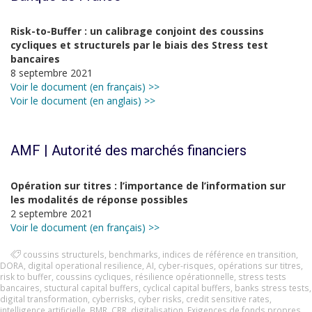
Risk-to-Buffer : un calibrage conjoint des coussins
cycliques et structurels par le biais des Stress test
bancaires
8 septembre 2021
Voir le document (en français) >>
Voir le document (en anglais) >>
AMF | Autorité des marchés financiers
Opération sur titres : l’importance de l’information sur
les modalités de réponse possibles
2 septembre 2021
Voir le document (en français) >>
coussins structurels
,
benchmarks
,
indices de référence en transition
,
DORA
,
digital operational resilience
,
AI
,
cyber-risques
,
opérations sur titres
,
risk to buffer
,
coussins cycliques
,
résilience opérationnelle
,
stress tests
bancaires
,
stuctural capital buffers
,
cyclical capital buffers
,
banks stress tests
,
digital transformation
,
cyberrisks
,
cyber risks
,
credit sensitive rates
,
intelligence artificielle
,
BMR
,
CRR
,
digitalisation
,
Exigences de fonds propres
,