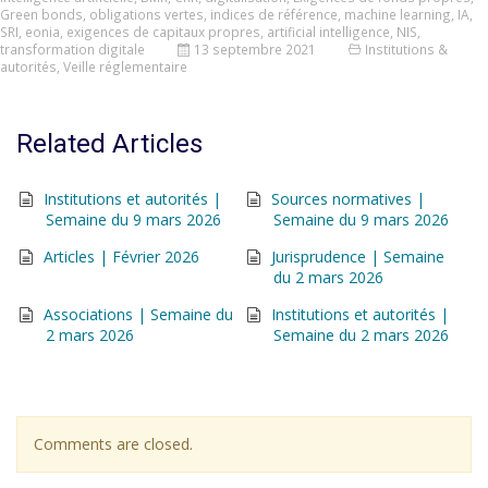
Green bonds
,
obligations vertes
,
indices de référence
,
machine learning
,
IA
,
SRI
,
eonia
,
exigences de capitaux propres
,
artificial intelligence
,
NIS
,
transformation digitale
13 septembre 2021
Institutions &
autorités
,
Veille réglementaire
Related Articles
Institutions et autorités |
Sources normatives |
Semaine du 9 mars 2026
Semaine du 9 mars 2026
Articles | Février 2026
Jurisprudence | Semaine
du 2 mars 2026
Associations | Semaine du
Institutions et autorités |
2 mars 2026
Semaine du 2 mars 2026
Comments are closed.